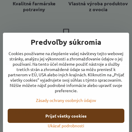
Kvalitné farmárske
Vlastná výroba produktov
potraviny
z ovocia
Predvoľby súkromia
Newsletter
Cookies používame na zlepšenie vašej návštevy tejto webovej
Odoberať naše novinky:
stránky, analýzu jej výkonnosti a zhromažďovanie údajov o jej
používaní. Na tento účel môžeme použiť nástroje a služby
tretích strán a zhromaždené údaje sa môžu preniesť k
Odoberať
partnerom v EÚ, USA alebo iných krajinách. Kliknutím na „Prijať
všetky cookies“ vyjadrujete svoj súhlas s týmto spracovaním.
Nižšie môžete nájsť podrobné informácie alebo upraviť svoje
Chcem sa prihlásiť k odberu noviniek e-mailom
preferencie.
Zásady ochrany osobných údajov
Kontakty
Prijať všetky cookies
Otváracie hodiny
Ukázať podrobnosti