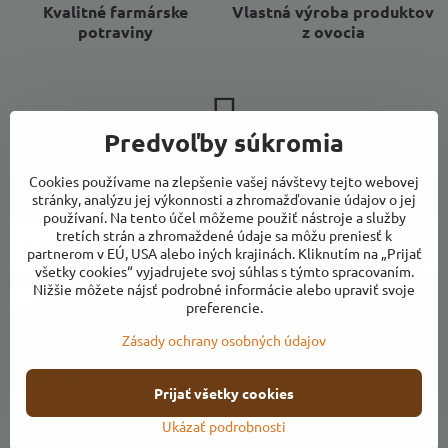
Kvalitné farmárske
Vlastná výroba produktov
potraviny
z ovocia
Predvoľby súkromia
Newsletter
Cookies používame na zlepšenie vašej návštevy tejto webovej
Odoberať naše novinky:
stránky, analýzu jej výkonnosti a zhromažďovanie údajov o jej
používaní. Na tento účel môžeme použiť nástroje a služby
tretích strán a zhromaždené údaje sa môžu preniesť k
Odoberať
partnerom v EÚ, USA alebo iných krajinách. Kliknutím na „Prijať
všetky cookies“ vyjadrujete svoj súhlas s týmto spracovaním.
Nižšie môžete nájsť podrobné informácie alebo upraviť svoje
Chcem sa prihlásiť k odberu noviniek e-mailom
preferencie.
Zásady ochrany osobných údajov
Kontakty
Prijať všetky cookies
Otváracie hodiny
Ukázať podrobnosti