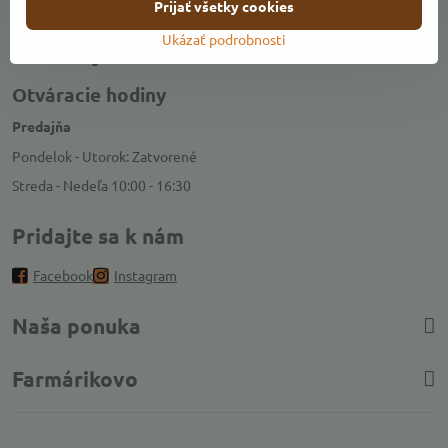
Prijať všetky cookies
Ukázať podrobnosti
Kontakty
Otváracie hodiny
Predajňa
Pondelok - Utorok: Zatvorené
Streda - Nedeľa 10:00 - 16:30
Pridajte sa k nám
Facebook
Instagram
Naša ponuka
Farmárikovo