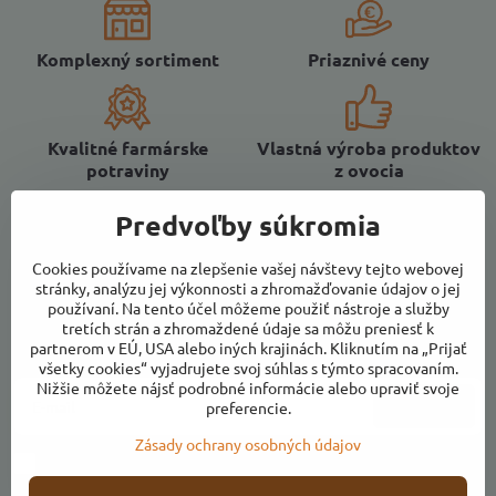
Komplexný sortiment
Priaznivé ceny
Kvalitné farmárske
Vlastná výroba produktov
potraviny
z ovocia
Predvoľby súkromia
Cookies používame na zlepšenie vašej návštevy tejto webovej
stránky, analýzu jej výkonnosti a zhromažďovanie údajov o jej
používaní. Na tento účel môžeme použiť nástroje a služby
Newsletter
tretích strán a zhromaždené údaje sa môžu preniesť k
partnerom v EÚ, USA alebo iných krajinách. Kliknutím na „Prijať
Odoberať naše novinky:
všetky cookies“ vyjadrujete svoj súhlas s týmto spracovaním.
Nižšie môžete nájsť podrobné informácie alebo upraviť svoje
Odoberať
preferencie.
Zásady ochrany osobných údajov
Chcem sa prihlásiť k odberu noviniek e-mailom