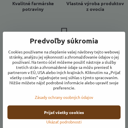
Kvalitné farmárske
Vlastná výroba produktov
potraviny
z ovocia
Predvoľby súkromia
Newsletter
Cookies používame na zlepšenie vašej návštevy tejto webovej
Odoberať naše novinky:
stránky, analýzu jej výkonnosti a zhromažďovanie údajov o jej
používaní. Na tento účel môžeme použiť nástroje a služby
tretích strán a zhromaždené údaje sa môžu preniesť k
Odoberať
partnerom v EÚ, USA alebo iných krajinách. Kliknutím na „Prijať
všetky cookies“ vyjadrujete svoj súhlas s týmto spracovaním.
Nižšie môžete nájsť podrobné informácie alebo upraviť svoje
Chcem sa prihlásiť k odberu noviniek e-mailom
preferencie.
Zásady ochrany osobných údajov
Kontakty
Prijať všetky cookies
Otváracie hodiny
Ukázať podrobnosti