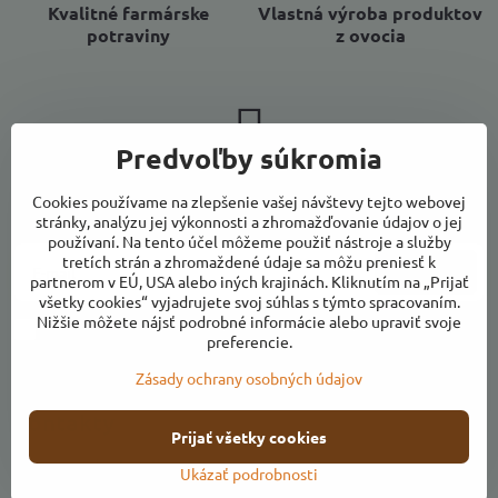
Kvalitné farmárske
Vlastná výroba produktov
potraviny
z ovocia
Predvoľby súkromia
Newsletter
Cookies používame na zlepšenie vašej návštevy tejto webovej
Odoberať naše novinky:
stránky, analýzu jej výkonnosti a zhromažďovanie údajov o jej
používaní. Na tento účel môžeme použiť nástroje a služby
tretích strán a zhromaždené údaje sa môžu preniesť k
Odoberať
partnerom v EÚ, USA alebo iných krajinách. Kliknutím na „Prijať
všetky cookies“ vyjadrujete svoj súhlas s týmto spracovaním.
Nižšie môžete nájsť podrobné informácie alebo upraviť svoje
Chcem sa prihlásiť k odberu noviniek e-mailom
preferencie.
Zásady ochrany osobných údajov
Kontakty
Prijať všetky cookies
Otváracie hodiny
Ukázať podrobnosti