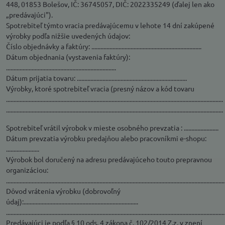
448, 01853 Bolešov, IČ: 36745057, DIČ: 2022335249 (ďalej len ako
„predávajúci").
Spotrebiteľ týmto vracia predávajúcemu v lehote 14 dní zakúpené
výrobky podľa nižšie uvedených údajov:
Číslo objednávky a faktúry: .........................................................................
Dátum objednania (vystavenia faktúry):
.........................................................................
Dátum prijatia tovaru: .........................................................................
Výrobky, ktoré spotrebiteľ vracia (presný názov a kód tovaru
................................................................................................................................................
................................................................................................................................................
Spotrebiteľ vrátil výrobok v mieste osobného prevzatia : .......................
Dátum prevzatia výrobku predajňou alebo pracovníkmi e-shopu:
......................
Výrobok bol doručený na adresu predávajúceho touto prepravnou
organizáciou:
.................................................................................................................................................
Dôvod vrátenia výrobku (dobrovoľný
údaj):............................................................................
.................................................................................................................................................
Predávajúci je podľa § 10 ods. 4 zákona č. 102/2014 Z.z. v znení