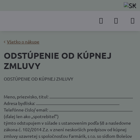
Všetko o nákupe
ODSTÚPENIE OD KÚPNEJ
ZMLUVY
ODSTÚPENIE OD KÚPNEJ ZMLUVY
Meno, priezvisko, titul: .........................................................................................
Adresa bydliska: .........................................................................................
Telefónne číslo/ email: .........................................................................................
(ďalej len ako „spotrebiteľ")
týmto odstupujem v súlade s ustanovením podľa §8 a nasledovne
zákona č. 102/2014 Z.z. v znení neskorších predpisov od kúpnej
zmluvy uzavretej s spoločnosťou Farmárik, s r.o. so sídlom Bolešov