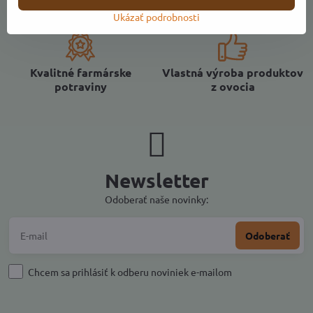
Komplexný sortiment
Priaznivé ceny
Ukázať podrobnosti
Kvalitné farmárske
Vlastná výroba produktov
potraviny
z ovocia
Newsletter
Odoberať naše novinky:
Odoberať
Chcem sa prihlásiť k odberu noviniek e-mailom