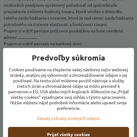
neskorších predpisov oprávnený požadovať od spotrebiteľa
preplatenie zníženia hodnoty tovaru, ktoré vzniklo v dôsledku
takého zaobchádzania s tovarom, ktoré je nad rámec zaobchádzania
potrebného na zistenie vlastností a funkčnosti tovaru.
Prajem si vrátiť peniaze poštovou poukážkou na hore uvedenú
adresu ......................
Prajem si vrátiť peniaze na bankový účet:
....................................................................
Predvoľby súkromia
Podrobné informácie o možnostiach vrátenia tovaru a odstúpenia
od kúpnej zmluvy sú uvedené vo Všeobecných obchodných
podmienkach v článku VIII.
Cookies používame na zlepšenie vašej návštevy tejto webovej
stránky, analýzu jej výkonnosti a zhromažďovanie údajov o jej
Spotrebiteľ a predávajúci svojimi podpismi potvrdzujú správnosť
používaní. Na tento účel môžeme použiť nástroje a služby
údajov.
tretích strán a zhromaždené údaje sa môžu preniesť k
V ..................................., dňa ................................, podpis spotrebiteľa
partnerom v EÚ, USA alebo iných krajinách. Kliknutím na „Prijať
.......................................
všetky cookies“ vyjadrujete svoj súhlas s týmto spracovaním.
V ..................................., dňa ................................., podpis
Nižšie môžete nájsť podrobné informácie alebo upraviť svoje
predávajúceho...................................
preferencie.
Zásady ochrany osobných údajov
Prijať všetky cookies