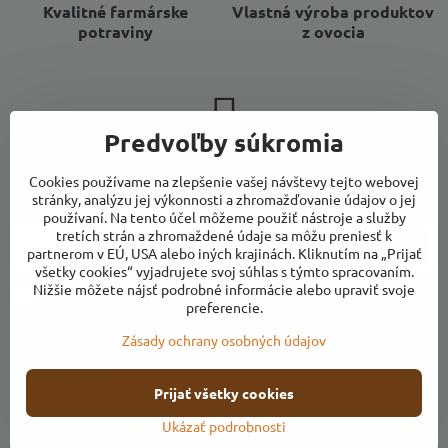
Kvalitné farmárske
Vlastná výroba produktov
potraviny
z ovocia
Predvoľby súkromia
Newsletter
Cookies používame na zlepšenie vašej návštevy tejto webovej
Odoberať naše novinky:
stránky, analýzu jej výkonnosti a zhromažďovanie údajov o jej
používaní. Na tento účel môžeme použiť nástroje a služby
tretích strán a zhromaždené údaje sa môžu preniesť k
Odoberať
partnerom v EÚ, USA alebo iných krajinách. Kliknutím na „Prijať
všetky cookies“ vyjadrujete svoj súhlas s týmto spracovaním.
Nižšie môžete nájsť podrobné informácie alebo upraviť svoje
Chcem sa prihlásiť k odberu noviniek e-mailom
preferencie.
Zásady ochrany osobných údajov
Kontakty
Prijať všetky cookies
Otváracie hodiny
Ukázať podrobnosti