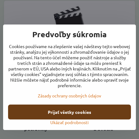
Predvoľby súkromia
Cookies používame na zlepšenie vašej návštevy tejto webovej
stránky, analýzu jej výkonnosti a zhromažďovanie údajov o jej
Video návod
používaní. Na tento účel môžeme použiť nástroje a služby
tretích strán a zhromaždené údaje sa môžu preniesť k
partnerom v EÚ, USA alebo iných krajinách. Kliknutím na „Prijať
všetky cookies“ vyjadrujete svoj súhlas s týmto spracovaním.
Nižšie môžete nájsť podrobné informácie alebo upraviť svoje
preferencie.
Zásady ochrany osobných údajov
Komplexný sortiment
Priaznivé ceny
Prijať všetky cookies
Kvalitné farmárske
Vlastná výroba produktov
Ukázať podrobnosti
potraviny
z ovocia