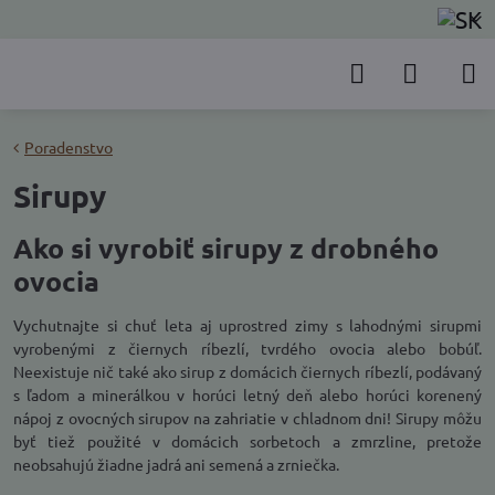
Poradenstvo
Sirupy
Ako si vyrobiť sirupy z drobného
ovocia
Vychutnajte si chuť leta aj uprostred zimy s lahodnými sirupmi
vyrobenými z čiernych ríbezlí, tvrdého ovocia alebo bobúľ.
Neexistuje nič také ako sirup z domácich čiernych ríbezlí, podávaný
s ľadom a minerálkou v horúci letný deň alebo horúci korenený
nápoj z ovocných sirupov na zahriatie v chladnom dni! Sirupy môžu
byť tiež použité v domácich sorbetoch a zmrzline, pretože
neobsahujú žiadne jadrá ani semená a zrniečka.