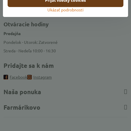
Prijať všetky cookies
Ukázať podrobnosti
Kontakty
Otváracie hodiny
Predajňa
Pondelok - Utorok: Zatvorené
Streda - Nedeľa 10:00 - 16:30
Pridajte sa k nám
Facebook
Instagram
Naša ponuka
Farmárikovo