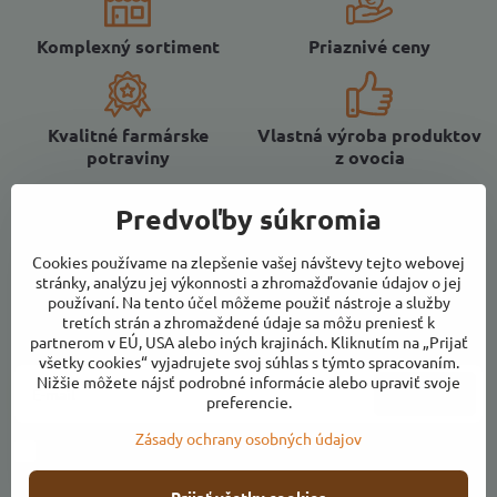
Komplexný sortiment
Priaznivé ceny
Kvalitné farmárske
Vlastná výroba produktov
potraviny
z ovocia
Predvoľby súkromia
Cookies používame na zlepšenie vašej návštevy tejto webovej
stránky, analýzu jej výkonnosti a zhromažďovanie údajov o jej
Newsletter
používaní. Na tento účel môžeme použiť nástroje a služby
tretích strán a zhromaždené údaje sa môžu preniesť k
Odoberať naše novinky:
partnerom v EÚ, USA alebo iných krajinách. Kliknutím na „Prijať
všetky cookies“ vyjadrujete svoj súhlas s týmto spracovaním.
Nižšie môžete nájsť podrobné informácie alebo upraviť svoje
Odoberať
preferencie.
Zásady ochrany osobných údajov
Chcem sa prihlásiť k odberu noviniek e-mailom