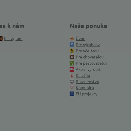
 sa k nám
Naša ponuka
Instagram
Úvod
Pre výrobcov
Pre včelárov
Pre chovateľov
Pre pestovateľov
Ako si vyrobiť
Katalóg
Poradenstvo
Komunita
EU projekty