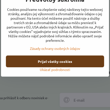
Cookies používame na zlepšenie vašej návštevy tejto webovej
stránky, analýzu jej výkonnosti a zhromažďovanie údajov o jej
používaní. Na tento účel môžeme použiť nástroje a služby
tretích strán a zhromaždené údaje sa môžu preniesť k
partnerom v EÚ, USA alebo iných krajinách. Kliknutím na „Prijať
všetky cookies“ vyjadrujete svoj súhlas s týmto spracovaním.
Nižšie môžete nájsť podrobné informácie alebo upraviť svoje
preferencie.
Zásady ochrany osobných údajov
Prijať všetky cookies
Ukázať podrobnosti
Priaznivé ceny
Kvalitné farmárske po
a prihlásiť k odberu noviniek e-