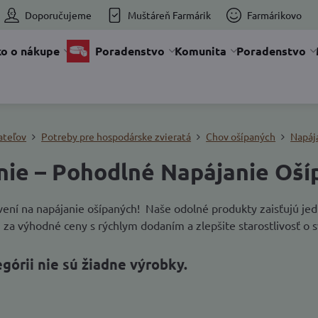
Doporučujeme
Muštáreň Farmárik
Farmárikovo
o o nákupe
Poradenstvo
Komunita
Poradenstvo
ateľov
Potreby pre hospodárske zvieratá
Chov ošípaných
Napáj
nie – Pohodlné Napájanie Oší
avení na napájanie ošípaných! Naše odolné produkty zaisťujú je
za výhodné ceny s rýchlym dodaním a zlepšite starostlivosť o s