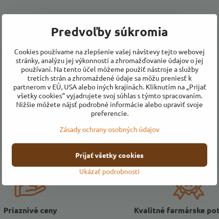
Predvoľby súkromia
Cookies používame na zlepšenie vašej návštevy tejto webovej
stránky, analýzu jej výkonnosti a zhromažďovanie údajov o jej
používaní. Na tento účel môžeme použiť nástroje a služby
tretích strán a zhromaždené údaje sa môžu preniesť k
partnerom v EÚ, USA alebo iných krajinách. Kliknutím na „Prijať
všetky cookies“ vyjadrujete svoj súhlas s týmto spracovaním.
Nižšie môžete nájsť podrobné informácie alebo upraviť svoje
preferencie.
Zásady ochrany osobných údajov
Prijať všetky cookies
Ukázať podrobnosti
Priaznivé ceny
Kvalitné farmárske po