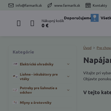
info@farmarik.sk
www.farmarik.sk
Kontakty
Doporučujeme
Všetk
Nákupný košík
0 €
Úvod
Pre chov
Kategórie
Napája
Elektrické ohradníky
Vitajte pri vyb
Liahne - inkubátory pre
Objavte ponuku 
vtáky
Potreby pre liahnutie a
odchov
Mlyny a šrotovníky