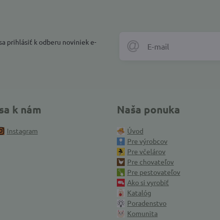
a prihlásiť k odberu noviniek e-
 sa k nám
Naša ponuka
Instagram
Úvod
Pre výrobcov
Pre včelárov
Pre chovateľov
Pre pestovateľov
Ako si vyrobiť
Katalóg
Poradenstvo
Komunita