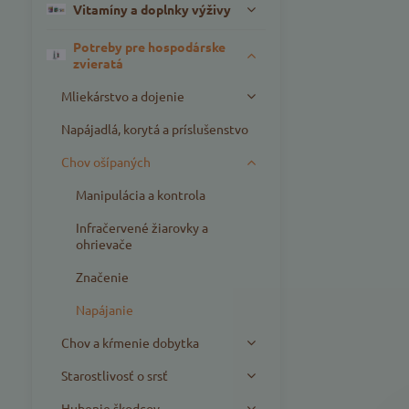
Vitamíny a doplnky výživy
Potreby pre hospodárske
zvieratá
Mliekárstvo a dojenie
Napájadlá, korytá a príslušenstvo
Chov ošípaných
Manipulácia a kontrola
Infračervené žiarovky a
ohrievače
Značenie
Napájanie
Chov a kŕmenie dobytka
Starostlivosť o srsť
Hubenie škodcov