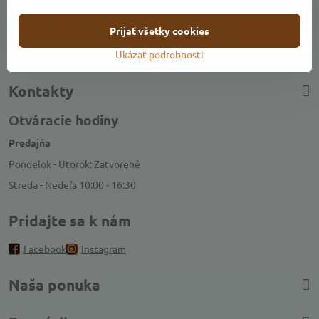
Prijať všetky cookies
Chcem sa prihlásiť k odberu noviniek e-mailom
Ukázať podrobnosti
Kontakty
Otváracie hodiny
Predajňa
Pondelok - Utorok: Zatvorené
Streda - Nedeľa 10:00 - 16:30
Pridajte sa k nám
Facebook
Instagram
Naša ponuka