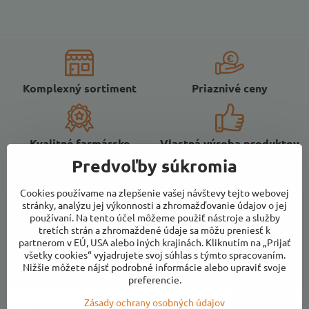
Komplexný sortiment
Priaznivé ceny
Kvalitné farmárske
Vlastná výroba produktov
potraviny
z ovocia
Predvoľby súkromia
Cookies používame na zlepšenie vašej návštevy tejto webovej
stránky, analýzu jej výkonnosti a zhromažďovanie údajov o jej
používaní. Na tento účel môžeme použiť nástroje a služby
tretích strán a zhromaždené údaje sa môžu preniesť k
partnerom v EÚ, USA alebo iných krajinách. Kliknutím na „Prijať
Newsletter
všetky cookies“ vyjadrujete svoj súhlas s týmto spracovaním.
Nižšie môžete nájsť podrobné informácie alebo upraviť svoje
Odoberať naše novinky:
preferencie.
Zásady ochrany osobných údajov
Odoberať