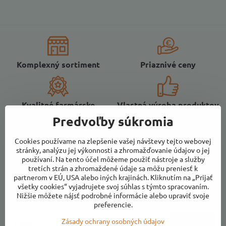
Komplexný sortiment
Priaznivé ceny
Kvalitné farmárske
Vlastná výroba produktov
potraviny
z ovocia
Predvoľby súkromia
Cookies používame na zlepšenie vašej návštevy tejto webovej
stránky, analýzu jej výkonnosti a zhromažďovanie údajov o jej
používaní. Na tento účel môžeme použiť nástroje a služby
tretích strán a zhromaždené údaje sa môžu preniesť k
partnerom v EÚ, USA alebo iných krajinách. Kliknutím na „Prijať
Newsletter
všetky cookies“ vyjadrujete svoj súhlas s týmto spracovaním.
Nižšie môžete nájsť podrobné informácie alebo upraviť svoje
Odoberať naše novinky:
preferencie.
Zásady ochrany osobných údajov
Odoberať