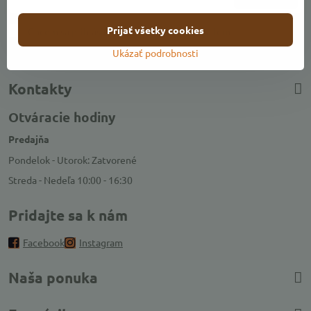
Prijať všetky cookies
Chcem sa prihlásiť k odberu noviniek e-mailom
Ukázať podrobnosti
Kontakty
Otváracie hodiny
Predajňa
Pondelok - Utorok: Zatvorené
Streda - Nedeľa 10:00 - 16:30
Pridajte sa k nám
Facebook
Instagram
Naša ponuka