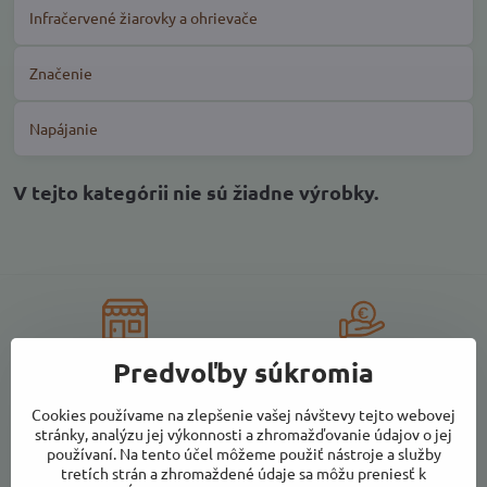
Infračervené žiarovky a ohrievače
Značenie
Napájanie
Komplexný sortiment
Priaznivé ceny
Predvoľby súkromia
Cookies používame na zlepšenie vašej návštevy tejto webovej
stránky, analýzu jej výkonnosti a zhromažďovanie údajov o jej
Kvalitné farmárske
Vlastná výroba produktov
používaní. Na tento účel môžeme použiť nástroje a služby
potraviny
z ovocia
tretích strán a zhromaždené údaje sa môžu preniesť k