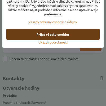
partnerom v EÚ, USA alebo iných krajinách. Kliknutím na „Prijať
všetky cookies“ vyjadrujete svoj súhlas s týmto spracovaním.
Nižšie môžete nájsť podrobné informácie alebo upraviť svoje
preferencie.
Zásady ochrany osobných údajov
Newsletter
Odoberať naše novinky:
Prijať všetky cookies
Ukázať podrobnosti
Odoberať
Chcem sa prihlásiť k odberu noviniek e-mailom
Kontakty
Otváracie hodiny
Predajňa
Pondelok - Utorok: Zatvorené