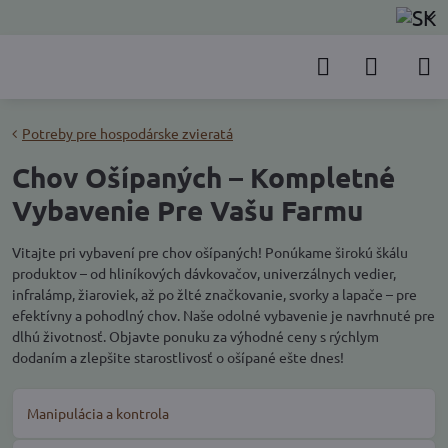
Potreby pre hospodárske zvieratá
Chov Ošípaných – Kompletné
Vybavenie Pre Vašu Farmu
Vitajte pri vybavení pre chov ošípaných! Ponúkame širokú škálu
produktov – od hliníkových dávkovačov, univerzálnych vedier,
infralámp, žiaroviek, až po žlté značkovanie, svorky a lapače – pre
efektívny a pohodlný chov. Naše odolné vybavenie je navrhnuté pre
dlhú životnosť. Objavte ponuku za výhodné ceny s rýchlym
dodaním a zlepšite starostlivosť o ošípané ešte dnes!
Manipulácia a kontrola