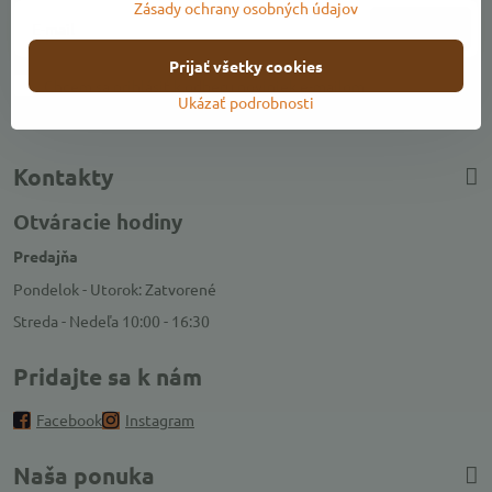
Zásady ochrany osobných údajov
Odoberať
Prijať všetky cookies
Chcem sa prihlásiť k odberu noviniek e-mailom
Ukázať podrobnosti
Kontakty
Otváracie hodiny
Predajňa
Pondelok - Utorok: Zatvorené
Streda - Nedeľa 10:00 - 16:30
Pridajte sa k nám
Facebook
Instagram
Naša ponuka