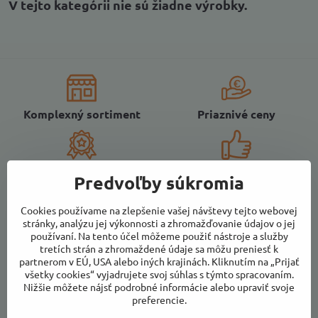
Komplexný sortiment
Priaznivé ceny
Kvalitné farmárske
Vlastná výroba produktov
Predvoľby súkromia
potraviny
z ovocia
Cookies používame na zlepšenie vašej návštevy tejto webovej
stránky, analýzu jej výkonnosti a zhromažďovanie údajov o jej
používaní. Na tento účel môžeme použiť nástroje a služby
tretích strán a zhromaždené údaje sa môžu preniesť k
partnerom v EÚ, USA alebo iných krajinách. Kliknutím na „Prijať
všetky cookies“ vyjadrujete svoj súhlas s týmto spracovaním.
Newsletter
Nižšie môžete nájsť podrobné informácie alebo upraviť svoje
preferencie.
Odoberať naše novinky: