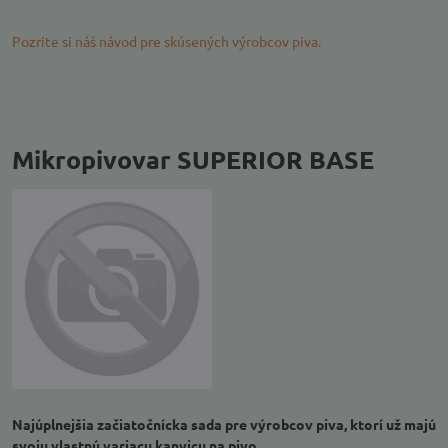
Pozrite si náš návod pre skúsených výrobcov piva.
Mikropivovar SUPERIOR BASE
Najúplnejšia začiatočnícka sada pre výrobcov piva, ktorí už majú
svoju vlastnú variacu kanvicu na pivo.