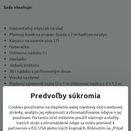
Sada obsahuje:
Nastaviteľný mlynček na slad
Plynový horák na propán -bután s 2-m hadicou na plyn
Kanvicu na varenie piva 27l
Naberačku
Odmernú nádobu 5 l
Miešadlo
Jódovú tinktúru
30 l nádobu s perforovaným dnom
Vrecká na chmel
Doskový výmenník tepla (2 x 1 m silikónová hadica + 2 x 1,5 m
PVC spevnená hadica 10/15)
Predvoľby súkromia
Fermentačnú nádobu 30l s výpúšťacím ventilom
Kvasný ventil,
Cookies používame na zlepšenie vašej návštevy tejto webovej
Hustomer +odmerný valec
stránky, analýzu jej výkonnosti a zhromažďovanie údajov o jej
Korunkový uzatvárač
používaní. Na tento účel môžeme použiť nástroje a služby
Chemipro OXI čistiaci prostriedok
tretích strán a zhromaždené údaje sa môžu preniesť k
100 korunkových uzáverov
partnerom v EÚ, USA alebo iných krajinách. Kliknutím na „Prijať