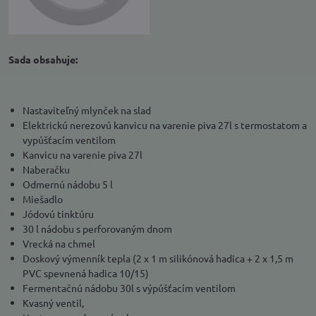
Sada obsahuje:
Nastaviteľný mlynček na slad
Elektrickú nerezovú kanvicu na varenie piva 27l s termostatom a
vypúšťacím ventilom
Kanvicu na varenie piva 27l
Naberačku
Odmernú nádobu 5 l
Miešadlo
Jódovú tinktúru
30 l nádobu s perforovaným dnom
Vrecká na chmel
Doskový výmenník tepla (2 x 1 m silikónová hadica + 2 x 1,5 m
PVC spevnená hadica 10/15)
Fermentačnú nádobu 30l s výpúšťacím ventilom
Kvasný ventil,