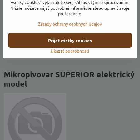
Teplomer pre výrobcov piva s ochranným krytom
všetky cookies“ vyjadrujete svoj súhlas s týmto spracovaním.
Nižšie môžete nájsť podrobné informácie alebo upraviť svoje
Kniha: "Varenie piva pre začiatočníkov"
preferencie.
Zásady ochrany osobných údajov
Uvedený produkt si môžete zakúpiť v našom
Online shope.
Prijať všetky cookies
Ukázať podrobnosti
Mikropivovar SUPERIOR elektrický
model