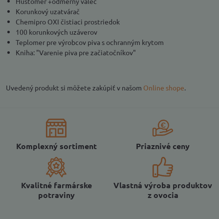
Hustomer +odmerný valec
Korunkový uzatvárač
Chemipro OXI čistiaci prostriedok
100 korunkových uzáverov
Teplomer pre výrobcov piva s ochranným krytom
Kniha: "Varenie piva pre začiatočníkov"
Uvedený produkt si môžete zakúpiť v našom
Online shope
.
Komplexný sortiment
Priaznivé ceny
Kvalitné farmárske
Vlastná výroba produktov
potraviny
z ovocia