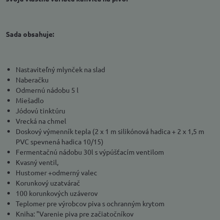
Sada obsahuje:
Nastaviteľný mlynček na slad
Naberačku
Odmernú nádobu 5 l
Miešadlo
Jódovú tinktúru
Vrecká na chmel
Doskový výmenník tepla (2 x 1 m silikónová hadica + 2 x 1,5 m
PVC spevnená hadica 10/15)
Fermentačnú nádobu 30l s výpúšťacím ventilom
Kvasný ventil,
Hustomer +odmerný valec
Korunkový uzatvárač
100 korunkových uzáverov
Teplomer pre výrobcov piva s ochranným krytom
Kniha: "Varenie piva pre začiatočníkov