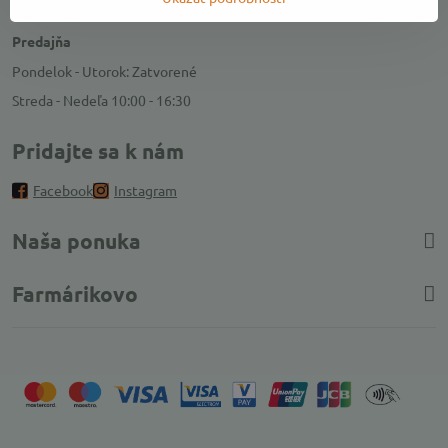
Otváracie hodiny
Predajňa
Pondelok - Utorok: Zatvorené
Streda - Nedeľa 10:00 - 16:30
Pridajte sa k nám
Facebook
Instagram
Naša ponuka
Farmárikovo