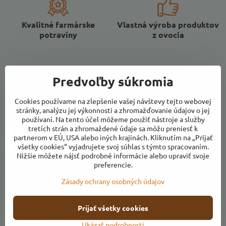
Kvalitné farmárske
Vlastná výroba produktov
potraviny
z ovocia
Predvoľby súkromia
Newsletter
Cookies používame na zlepšenie vašej návštevy tejto webovej
stránky, analýzu jej výkonnosti a zhromažďovanie údajov o jej
Odoberať naše novinky:
používaní. Na tento účel môžeme použiť nástroje a služby
tretích strán a zhromaždené údaje sa môžu preniesť k
partnerom v EÚ, USA alebo iných krajinách. Kliknutím na „Prijať
Odoberať
všetky cookies“ vyjadrujete svoj súhlas s týmto spracovaním.
Nižšie môžete nájsť podrobné informácie alebo upraviť svoje
preferencie.
Chcem sa prihlásiť k odberu noviniek e-mailom
Zásady ochrany osobných údajov
Prijať všetky cookies
Kontakty
Ukázať podrobnosti