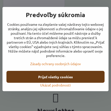
Predvoľby súkromia
Odoslať
Cookies používame na zlepšenie vašej návštevy tejto webovej
stránky, analýzu jej výkonnosti a zhromažďovanie údajov o jej
používaní. Na tento účel môžeme použiť nástroje a služby
tretích strán a zhromaždené údaje sa môžu preniesť k
partnerom v EÚ, USA alebo iných krajinách. Kliknutím na „Prijať
všetky cookies“ vyjadrujete svoj súhlas s týmto spracovaním.
Nižšie môžete nájsť podrobné informácie alebo upraviť svoje
Komplexný sortiment
Priaznivé ceny
preferencie.
Zásady ochrany osobných údajov
Kvalitné farmárske
Vlastná výroba produktov
Prijať všetky cookies
potraviny
z ovocia
Ukázať podrobnosti
Newsletter