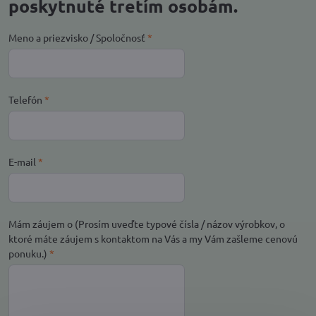
poskytnuté tretím osobám.
Meno a priezvisko / Spoločnosť
*
Telefón
*
E-mail
*
Mám záujem o (Prosím uveďte typové čísla / názov výrobkov, o
ktoré máte záujem s kontaktom na Vás a my Vám zašleme cenovú
ponuku.)
*