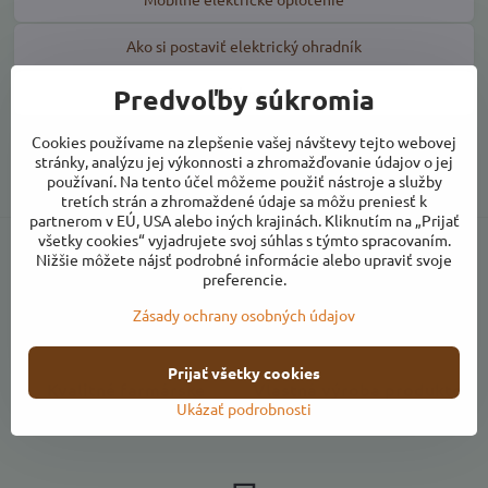
Ako si postaviť elektrický ohradník
Predvoľby súkromia
Eshop
Cookies používame na zlepšenie vašej návštevy tejto webovej
stránky, analýzu jej výkonnosti a zhromažďovanie údajov o jej
Vstúpte do eshopu
používaní. Na tento účel môžeme použiť nástroje a služby
tretích strán a zhromaždené údaje sa môžu preniesť k
partnerom v EÚ, USA alebo iných krajinách. Kliknutím na „Prijať
všetky cookies“ vyjadrujete svoj súhlas s týmto spracovaním.
Nižšie môžete nájsť podrobné informácie alebo upraviť svoje
preferencie.
Komplexný sortiment
Priaznivé ceny
Zásady ochrany osobných údajov
Prijať všetky cookies
Kvalitné farmárske
Vlastná výroba produktov
Ukázať podrobnosti
potraviny
z ovocia