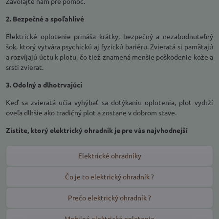
Zavolajte nám pre pomoc.
2. Bezpečné a spoľahlivé
Elektrické oplotenie prináša krátky, bezpečný a nezabudnuteľný
šok, ktorý vytvára psychickú aj fyzickú bariéru. Zvieratá si pamätajú
a rozvíjajú úctu k plotu, čo tiež znamená menšie poškodenie kože a
srsti zvierat.
3. Odolný a dlhotrvajúci
Keď sa zvieratá učia vyhýbať sa dotýkaniu oplotenia, plot vydrží
oveľa dlhšie ako tradičný plot a zostane v dobrom stave.
Zistite, ktorý elektrický ohradník je pre vás najvhodnejší
Elektrické ohradníky
Čo je to elektrický ohradník ?
Prečo elektrický ohradník ?
Mobilné elektrické oplotenie