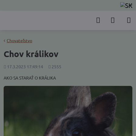
Chovateľstvo
Chov králikov
Pridané
Počet
17.3.2023 17:49:14
2555
zobrazení
AKO SA STARAŤ O KRÁLIKA