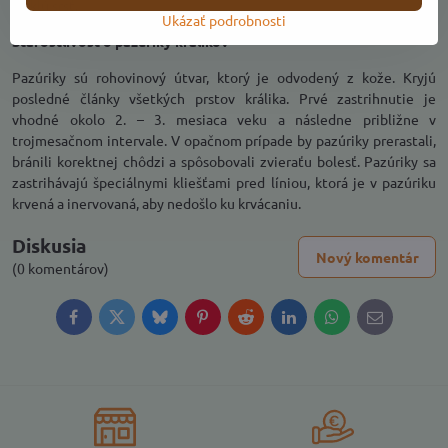
lesklú srsť.
Ukázať podrobnosti
Starostlivosť o pazúriky králikov
Pazúriky sú rohovinový útvar, ktorý je odvodený z kože. Kryjú
posledné články všetkých prstov králika. Prvé zastrihnutie je
vhodné okolo 2. – 3. mesiaca veku a následne približne v
trojmesačnom intervale. V opačnom prípade by pazúriky prerastali,
bránili korektnej chôdzi a spôsobovali zvieraťu bolesť. Pazúriky sa
zastrihávajú špeciálnymi kliešťami pred líniou, ktorá je v pazúriku
krvená a inervovaná, aby nedošlo ku krvácaniu.
Diskusia
Nový komentár
(0 komentárov)
Facebook
Twitter
Bluesky
Pinterest
Reddit
LinkedIn
WhatsApp
E-
mail