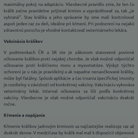
maximálny pokoj na adaptáciu. Všeobecné pravidlo znie, že len čo
králik začne pravidelne prijímať krmivo a vyprázdňovať sa, tak „je
vyhrané". Stav králika a jeho správanie by sme mali kontrolovať
aspoň jeden raz za deň, ideálne pri kŕmení. Pri podozrení na nejakú
zdravotnú poruchu je vhodné kontaktovať veterinárneho lekára.
Vakcinácia králikov
V podmienkach ČR a SR nie je zákonom stanovené povinné
očkovanie králikov proti nejakej chorobe. Je však možné odporúčať
očkovanie proti králičiemu moru a myxomatóze. Výskyt týchto
ochorení je u nás je pravidelný a ak napadne nenaočkované králiky,
môže byť fatálny. Spôsob aplikácie a čas trvania špecifickej imunity
je rozdielny v závislosti od konkrétnej vakcíny. Vakcináciu vykonáva
veterinárny lekár. Interval očkovania sa líši podľa konkrétnej
vakcíny. Všeobecne je však možné odporúčať vakcináciu dvakrát
ročne.
Kŕmenie a napájanie
Kŕmenie králikov jadrovým krmivom sa najčastejšie realizuje raz až
dvakrát denne. V medzičase by králik mal mať k dispozícii objemové