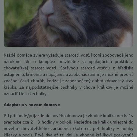
Každé domáce zviera vyžaduje starostlivosť, ktorá zodpovedá jeho
nárokom. Ide o komplex pravidelne sa opakujúcich praktík a
chovateľskej starostlivosti. Správnou starostlivosťou z hľadiska
ustajnenia, kŕmenia a napájania a zaobchádzaním je možné predísť
značnej časti chorôb, keďže je zabezpečený dobrý zdravotný stav
králika. Za najpodstatnejšie techniky v chove králikov je možné
označiť tieto techniky.
Adaptácia v novom domove
Pri príchode/príjazde do nového domova je vhodné králika nechať v
prenoske cca 2 – 3 hodiny v pokoji. Následne sa králik umiestni do
nového chovateľského zariadenia (koterce, pet králiky – hobby
klietky a pod.). Prvé dva až tri dni je vhodné králikovi poskytnúť