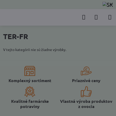
TER-FR
V tejto kategórii nie sú žiadne výrobky.
Komplexný sortiment
Priaznivé ceny
Kvalitné farmárske
Vlastná výroba produktov
potraviny
z ovocia