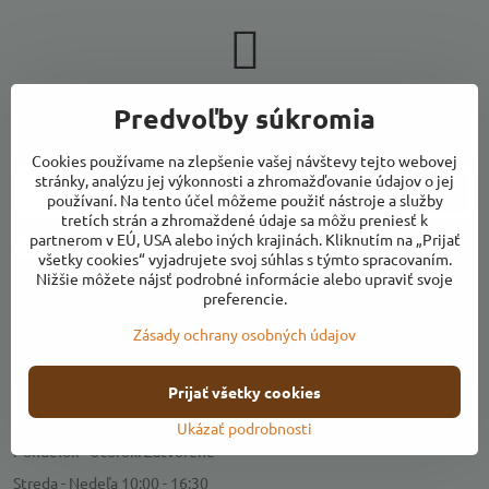
Newsletter
Predvoľby súkromia
Odoberať naše novinky:
Cookies používame na zlepšenie vašej návštevy tejto webovej
stránky, analýzu jej výkonnosti a zhromažďovanie údajov o jej
Odoberať
používaní. Na tento účel môžeme použiť nástroje a služby
tretích strán a zhromaždené údaje sa môžu preniesť k
partnerom v EÚ, USA alebo iných krajinách. Kliknutím na „Prijať
Chcem sa prihlásiť k odberu noviniek e-mailom
všetky cookies“ vyjadrujete svoj súhlas s týmto spracovaním.
Nižšie môžete nájsť podrobné informácie alebo upraviť svoje
preferencie.
Zásady ochrany osobných údajov
Kontakty
Otváracie hodiny
Prijať všetky cookies
Predajňa
Ukázať podrobnosti
Pondelok - Utorok: Zatvorené
Streda - Nedeľa 10:00 - 16:30