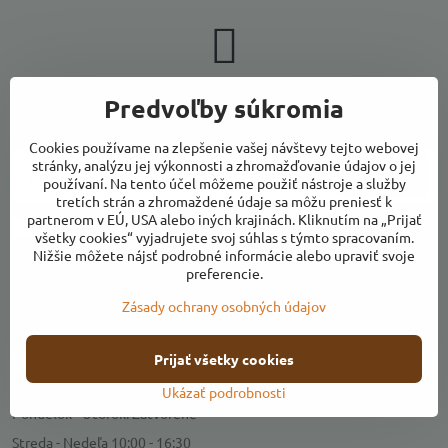
Newsletter
Predvoľby súkromia
Odoberať naše novinky:
Cookies používame na zlepšenie vašej návštevy tejto webovej
stránky, analýzu jej výkonnosti a zhromažďovanie údajov o jej
Odoberať
používaní. Na tento účel môžeme použiť nástroje a služby
tretích strán a zhromaždené údaje sa môžu preniesť k
partnerom v EÚ, USA alebo iných krajinách. Kliknutím na „Prijať
Chcem sa prihlásiť k odberu noviniek e-mailom
všetky cookies“ vyjadrujete svoj súhlas s týmto spracovaním.
Nižšie môžete nájsť podrobné informácie alebo upraviť svoje
preferencie.
Zásady ochrany osobných údajov
Kontakty
Otváracie hodiny
Prijať všetky cookies
Predajňa
Ukázať podrobnosti
Pondelok - Utorok: Zatvorené
Streda - Nedeľa 10:00 - 16:30