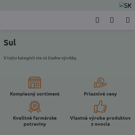
Sul
V tejto kategórii nie sú žiadne výrobky.
Komplexný sortiment
Priaznivé ceny
Kvalitné farmárske
Vlastná výroba produktov
potraviny
z ovocia