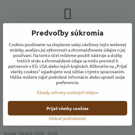
Newsletter
Predvoľby súkromia
Odoberať naše novinky:
Cookies používame na zlepšenie vašej návštevy tejto webovej
stránky, analýzu jej výkonnosti a zhromažďovanie údajov o jej
Odoberať
používaní. Na tento účel môžeme použiť nástroje a služby
tretích strán a zhromaždené údaje sa môžu preniesť k
partnerom v EÚ, USA alebo iných krajinách. Kliknutím na „Prijať
Chcem sa prihlásiť k odberu noviniek e-mailom
všetky cookies“ vyjadrujete svoj súhlas s týmto spracovaním.
Nižšie môžete nájsť podrobné informácie alebo upraviť svoje
preferencie.
Zásady ochrany osobných údajov
Kontakty
Otváracie hodiny
Prijať všetky cookies
Predajňa
Ukázať podrobnosti
Pondelok - Utorok: Zatvorené
Streda - Nedeľa 10:00 - 16:30