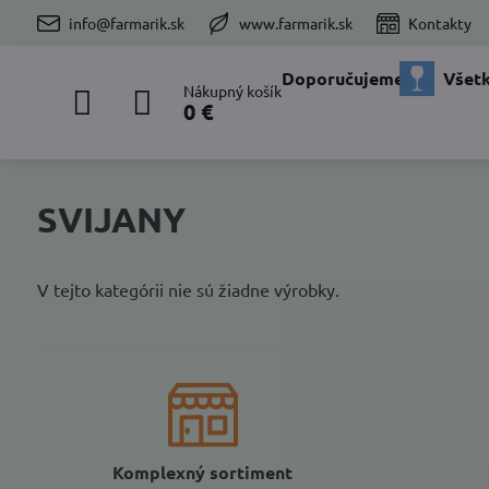
info@farmarik.sk
www.farmarik.sk
Kontakty
Doporučujeme
Všetk
Nákupný košík
0 €
SVIJANY
V tejto kategórii nie sú žiadne výrobky.
Komplexný sortiment