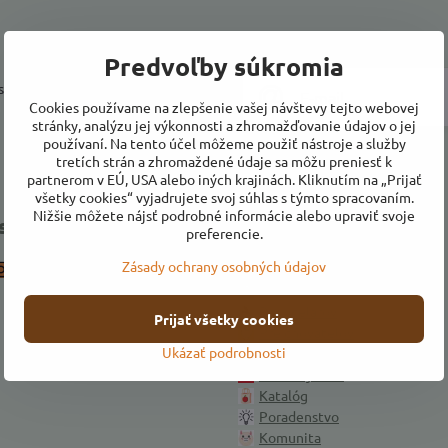
Predvoľby súkromia
a prihlásiť k odberu noviniek e-
Cookies používame na zlepšenie vašej návštevy tejto webovej
stránky, analýzu jej výkonnosti a zhromažďovanie údajov o jej
používaní. Na tento účel môžeme použiť nástroje a služby
tretích strán a zhromaždené údaje sa môžu preniesť k
partnerom v EÚ, USA alebo iných krajinách. Kliknutím na „Prijať
všetky cookies“ vyjadrujete svoj súhlas s týmto spracovaním.
Nižšie môžete nájsť podrobné informácie alebo upraviť svoje
 sa k nám
Naša ponuka
preferencie.
Zásady ochrany osobných údajov
Instagram
Úvod
Pre výrobcov
Pre včelárov
Prijať všetky cookies
Pre chovateľov
Ukázať podrobnosti
Pre pestovateľov
Ako si vyrobiť
Katalóg
Poradenstvo
Komunita