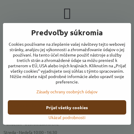
Newsletter
Predvoľby súkromia
Odoberať naše novinky:
Cookies používame na zlepšenie vašej návštevy tejto webovej
stránky, analýzu jej výkonnosti a zhromažďovanie údajov o jej
Odoberať
používaní. Na tento účel môžeme použiť nástroje a služby
tretích strán a zhromaždené údaje sa môžu preniesť k
partnerom v EÚ, USA alebo iných krajinách. Kliknutím na „Prijať
Chcem sa prihlásiť k odberu noviniek e-mailom
všetky cookies“ vyjadrujete svoj súhlas s týmto spracovaním.
Nižšie môžete nájsť podrobné informácie alebo upraviť svoje
preferencie.
Zásady ochrany osobných údajov
Kontakty
Otváracie hodiny
Prijať všetky cookies
Predajňa
Ukázať podrobnosti
Pondelok - Utorok: Zatvorené
Streda - Nedeľa 10:00 - 16:30