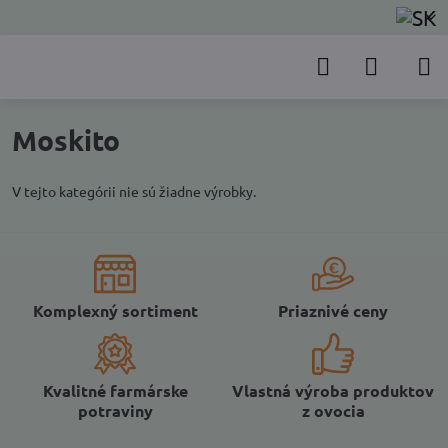
Moskito
V tejto kategórii nie sú žiadne výrobky.
Komplexný sortiment
Priaznivé ceny
Kvalitné farmárske
Vlastná výroba produktov
potraviny
z ovocia