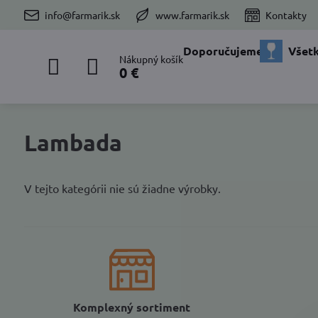
info@farmarik.sk
www.farmarik.sk
Kontakty
Doporučujeme
Všetk
Nákupný košík
0 €
Lambada
V tejto kategórii nie sú žiadne výrobky.
Komplexný sortiment