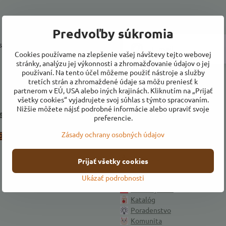
Predvoľby súkromia
a prihlásiť k odberu noviniek e-
Cookies používame na zlepšenie vašej návštevy tejto webovej
stránky, analýzu jej výkonnosti a zhromažďovanie údajov o jej
používaní. Na tento účel môžeme použiť nástroje a služby
tretích strán a zhromaždené údaje sa môžu preniesť k
partnerom v EÚ, USA alebo iných krajinách. Kliknutím na „Prijať
všetky cookies“ vyjadrujete svoj súhlas s týmto spracovaním.
Nižšie môžete nájsť podrobné informácie alebo upraviť svoje
 sa k nám
Naša ponuka
preferencie.
Zásady ochrany osobných údajov
Instagram
Úvod
Pre výrobcov
Pre včelárov
Prijať všetky cookies
Pre chovateľov
Ukázať podrobnosti
Pre pestovateľov
Ako si vyrobiť
Katalóg
Poradenstvo
Komunita