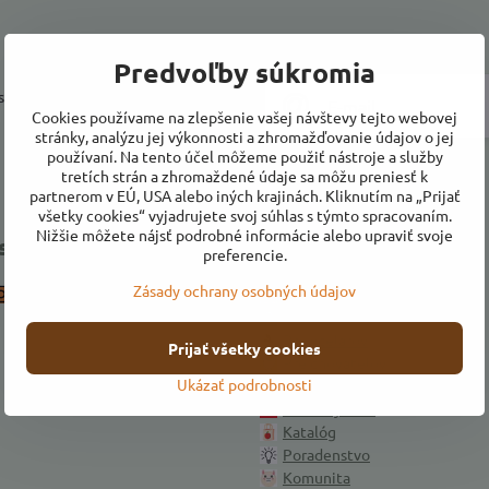
Predvoľby súkromia
a prihlásiť k odberu noviniek e-
Cookies používame na zlepšenie vašej návštevy tejto webovej
stránky, analýzu jej výkonnosti a zhromažďovanie údajov o jej
používaní. Na tento účel môžeme použiť nástroje a služby
tretích strán a zhromaždené údaje sa môžu preniesť k
partnerom v EÚ, USA alebo iných krajinách. Kliknutím na „Prijať
všetky cookies“ vyjadrujete svoj súhlas s týmto spracovaním.
Nižšie môžete nájsť podrobné informácie alebo upraviť svoje
 sa k nám
Naša ponuka
preferencie.
Zásady ochrany osobných údajov
Instagram
Úvod
Pre výrobcov
Pre včelárov
Prijať všetky cookies
Pre chovateľov
Ukázať podrobnosti
Pre pestovateľov
Ako si vyrobiť
Katalóg
Poradenstvo
Komunita