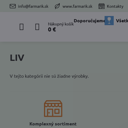
info@farmarik.sk
www.farmarik.sk
Kontakty
Doporučujeme
Všetk
Nákupný košík
0 €
LIV
V tejto kategórii nie sú žiadne výrobky.
Komplexný sortiment