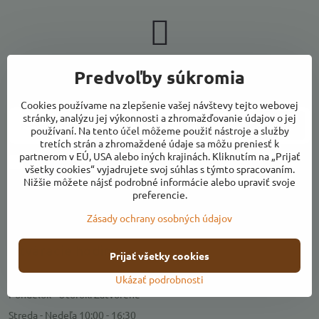
Newsletter
Predvoľby súkromia
Odoberať naše novinky:
Cookies používame na zlepšenie vašej návštevy tejto webovej
stránky, analýzu jej výkonnosti a zhromažďovanie údajov o jej
Odoberať
používaní. Na tento účel môžeme použiť nástroje a služby
tretích strán a zhromaždené údaje sa môžu preniesť k
partnerom v EÚ, USA alebo iných krajinách. Kliknutím na „Prijať
Chcem sa prihlásiť k odberu noviniek e-mailom
všetky cookies“ vyjadrujete svoj súhlas s týmto spracovaním.
Nižšie môžete nájsť podrobné informácie alebo upraviť svoje
preferencie.
Zásady ochrany osobných údajov
Kontakty
Otváracie hodiny
Prijať všetky cookies
Predajňa
Ukázať podrobnosti
Pondelok - Utorok: Zatvorené
Streda - Nedeľa 10:00 - 16:30