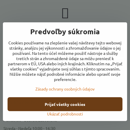
Newsletter
Predvoľby súkromia
Odoberať naše novinky:
Cookies používame na zlepšenie vašej návštevy tejto webovej
stránky, analýzu jej výkonnosti a zhromažďovanie údajov o jej
Odoberať
používaní. Na tento účel môžeme použiť nástroje a služby
tretích strán a zhromaždené údaje sa môžu preniesť k
partnerom v EÚ, USA alebo iných krajinách. Kliknutím na „Prijať
Chcem sa prihlásiť k odberu noviniek e-mailom
všetky cookies“ vyjadrujete svoj súhlas s týmto spracovaním.
Nižšie môžete nájsť podrobné informácie alebo upraviť svoje
preferencie.
Zásady ochrany osobných údajov
Kontakty
Otváracie hodiny
Prijať všetky cookies
Predajňa
Ukázať podrobnosti
Pondelok - Utorok: Zatvorené
Streda - Nedeľa 10:00 - 16:30