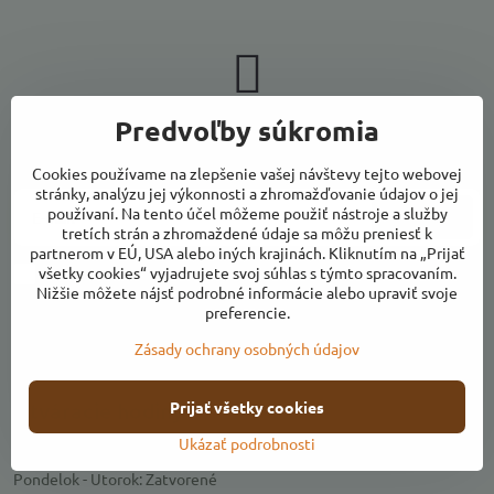
Newsletter
Predvoľby súkromia
Odoberať naše novinky:
Cookies používame na zlepšenie vašej návštevy tejto webovej
stránky, analýzu jej výkonnosti a zhromažďovanie údajov o jej
používaní. Na tento účel môžeme použiť nástroje a služby
Odoberať
tretích strán a zhromaždené údaje sa môžu preniesť k
partnerom v EÚ, USA alebo iných krajinách. Kliknutím na „Prijať
všetky cookies“ vyjadrujete svoj súhlas s týmto spracovaním.
Chcem sa prihlásiť k odberu noviniek e-mailom
Nižšie môžete nájsť podrobné informácie alebo upraviť svoje
preferencie.
Zásady ochrany osobných údajov
Kontakty
Otváracie hodiny
Prijať všetky cookies
Ukázať podrobnosti
Predajňa
Pondelok - Utorok: Zatvorené