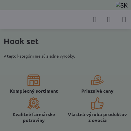
Hook set
V tejto kategórii nie sú žiadne výrobky.
Komplexný sortiment
Priaznivé ceny
Kvalitné farmárske
Vlastná výroba produktov
potraviny
z ovocia