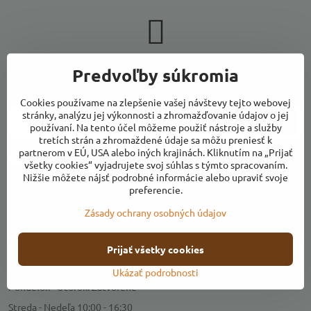
Newsletter
Predvoľby súkromia
Odoberať naše novinky:
Cookies používame na zlepšenie vašej návštevy tejto webovej
stránky, analýzu jej výkonnosti a zhromažďovanie údajov o jej
Odoberať
používaní. Na tento účel môžeme použiť nástroje a služby
tretích strán a zhromaždené údaje sa môžu preniesť k
partnerom v EÚ, USA alebo iných krajinách. Kliknutím na „Prijať
Chcem sa prihlásiť k odberu noviniek e-mailom
všetky cookies“ vyjadrujete svoj súhlas s týmto spracovaním.
Nižšie môžete nájsť podrobné informácie alebo upraviť svoje
preferencie.
Zásady ochrany osobných údajov
Kontakty
Otváracie hodiny
Prijať všetky cookies
Predajňa
Ukázať podrobnosti
Pondelok - Utorok: Zatvorené
Streda - Nedeľa 10:00 - 16:30