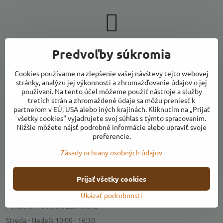
Newsletter
Predvoľby súkromia
Odoberať naše novinky:
Cookies používame na zlepšenie vašej návštevy tejto webovej
stránky, analýzu jej výkonnosti a zhromažďovanie údajov o jej
Odoberať
používaní. Na tento účel môžeme použiť nástroje a služby
tretích strán a zhromaždené údaje sa môžu preniesť k
partnerom v EÚ, USA alebo iných krajinách. Kliknutím na „Prijať
Chcem sa prihlásiť k odberu noviniek e-mailom
všetky cookies“ vyjadrujete svoj súhlas s týmto spracovaním.
Nižšie môžete nájsť podrobné informácie alebo upraviť svoje
preferencie.
Zásady ochrany osobných údajov
Kontakty
Otváracie hodiny
Prijať všetky cookies
Predajňa
Ukázať podrobnosti
Pondelok - Utorok: Zatvorené
Streda - Nedeľa 10:00 - 16:30