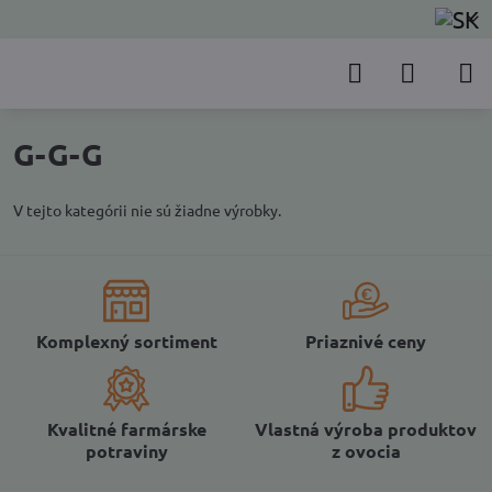
G-G-G
V tejto kategórii nie sú žiadne výrobky.
Komplexný sortiment
Priaznivé ceny
Kvalitné farmárske
Vlastná výroba produktov
potraviny
z ovocia